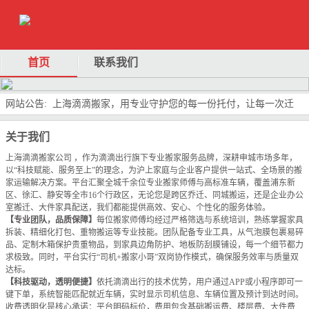
首页
联系我们
网站公告: 上海滴滴搬家，用专业守护您的每一份托付，让每一次迁
徙，都成为美好新篇的序章！
关于我们
上海滴滴搬家公司 ，作为滴滴出行旗下专业搬家服务品牌，深耕申城市场多年，
以“科技赋能、服务至上”的理念，为沪上家庭与企业客户提供一站式、全场景的搬
家运输解决方案。平台汇聚全城千余位专业搬家师傅与高标准车辆，覆盖浦东新
区、徐汇、静安等全市16个行政区，无论您是跨区乔迁、同城搬运，还是企业办公
室搬迁、大件家具配送，我们都能提供高效、安心、个性化的服务体验。
【专业团队，品质保障】
每位搬家师傅均经过严格筛选与系统培训，熟练掌握家具
拆装、精细化打包、重物搬运等专业技能。团队配备专业工具，从气泡膜包裹易碎
品、定制木箱保护贵重物品，到家具边角防护、地板防刮膜铺设，每一个细节都力
求极致。同时，平台实行“司机+搬家小哥”双岗协作模式，确保服务效率与质量双
达标。
【科技驱动，透明便捷】
依托滴滴出行的技术优势，用户通过APP或小程序即可一
键下单，系统智能匹配就近车辆，实时显示司机信息、车辆位置及预计到达时间。
收费透明化是核心承诺：平台明码标价，费用包含基础搬运费、楼层费、大件费