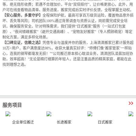
等，绝无隐形收费；若遇不合理加价，平台“双倍赔付”，让价格更放心。此外，用
户可在线查看物品清单、服务进度，搬家完成后实时评价反馈，全程掌握主动权。
【安心服务，多重守护】
全程保险护航，最高可享百万级货运险，覆盖物品意外损
坏、丢失等风险；司机团队100%通过背景调查与资质认证，岗前需完成安全培
训，确保服务安全。针对特殊需求，我们提供“日式搬家”服务（一站式打包复
原）、“夜间错峰搬家”（避开交通高峰）、“宠物友好搬家”（专人照顾萌宠）等定
制化方案，满足多样化场景。
【口碑见证，信赖之选】
凭借专业与温度并存的服务，上海滴滴搬家已累计服务超
10万+用户，客户满意度达98%，收获大量真实好评：“师傅们像‘搬家管家’一样贴
心，连我的钢琴都毫发无损！”“公司搬迁原本担心耽误业务，滴滴团队凌晨加班协
助，效率超高！”无论是精打细算的年轻人，还是注重品质的精英家庭，都能在此
找到理想之选。
服务项目
企业单位搬迁
长途搬家
日式搬家